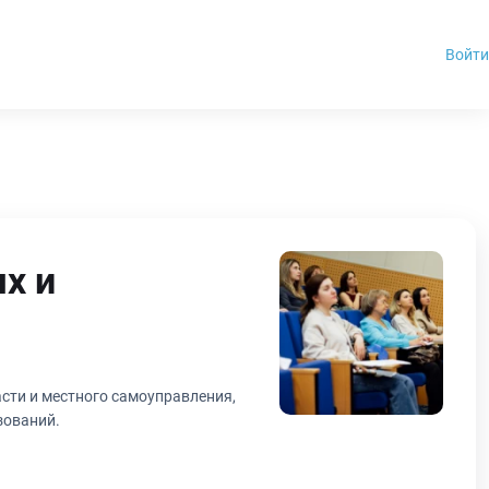
Войти
х и
сти и местного самоуправления,
зований.