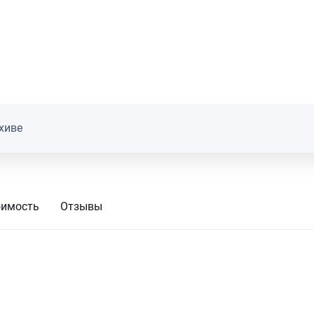
хиве
оимость
Отзывы