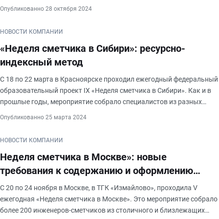
специализирующихся на ценообразовании и составлении смет в
Опубликованно 28 октября 2024
области градостроительства. Мас
НОВОСТИ КОМПАНИИ
«Неделя сметчика в Сибири»: ресурсно-
индексный метод
С 18 по 22 марта в Красноярске проходил ежегодный федеральный
образовательный проект IX «Неделя сметчика в Сибири». Как и в
прошлые годы, мероприятие собрало специалистов из разных
отраслей, слушателями и экспертами выступали специалисты
Опубликованно 25 марта 2024
крупнейших предприятий РФ – горнодобывающих и
обрабатывающих, нефтедобывающих и энергетических,
НОВОСТИ КОМПАНИИ
строительных. При этом многие эксперты и специалисты –
Неделя сметчика в Москве»: новые
постоянные участники мероприятия, что говорит о его высоком
требования к содержанию и оформлению
уровне. Всего на мероприятии было 250 участников. В рамках
мероприятия особое внимание было уделено теме –
сметной документации
С 20 по 24 ноября в Москве, в ТГК «Измайлово», проходила V
«Ценообразование и сметное нормирование в строительстве.
ежегодная «Неделя сметчика в Москве». Это мероприятие собрало
Выполнение сметных расчетов в РИМ» , слушатели вместе с
более 200 инженеров-сметчиков из столичного и близлежащих
экспертами рассмотрели важные вопросы программы: