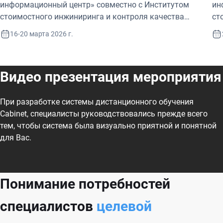
информационный центр» совместно с Институтом
ин
стоимостного инжиниринга и контроля качества
ст
строительства (ИСИИККС) выступят организаторами
ст
16-20 марта 2026 г.
ежегодной «Недели сметчика в Сибири».
еж
Видео презентация мероприятия
При разработке системы дистанционного обучения
Cabinet, специалисты руководствовались прежде всего
тем, чтобы система была визуально приятной и понятной
для Вас.
Понимание потребностей
специалистов
целевой