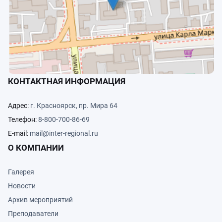
документах и введения новых методик. По традиции слушатели
«Недели сметчика в Москве» приняли участие в премии «Сметчик
года». В этом году победительницей стала онлайн-слушательница
Татьяна Ермолаева.
КОНТАКТНАЯ ИНФОРМАЦИЯ
Адрес:
г. Красноярск, пр. Мира 64
Телефон:
8-800-700-86-69
E-mail:
mail@inter-regional.ru
О КОМПАНИИ
Галерея
Новости
Архив мероприятий
Преподаватели