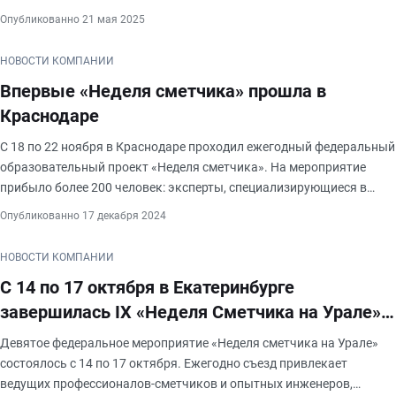
отрасли. Более 100 специалистов приняли участие в обсуждении
Опубликованно 21 мая 2025
перехода на использован
НОВОСТИ КОМПАНИИ
Впервые «Неделя сметчика» прошла в
Краснодаре
С 18 по 22 ноября в Краснодаре проходил ежегодный федеральный
образовательный проект «Неделя сметчика». На мероприятие
прибыло более 200 человек: эксперты, специализирующиеся в
самых разных областях промышленности. Были представлены
Опубликованно 17 декабря 2024
ведущие предприятия России
НОВОСТИ КОМПАНИИ
С 14 по 17 октября в Екатеринбурге
завершилась IX «Неделя Сметчика на Урале»,
которая подвела итоги перехода на ресурсно-
Девятое федеральное мероприятие «Неделя сметчика на Урале»
индексный метод
состоялось с 14 по 17 октября. Ежегодно съезд привлекает
ведущих профессионалов-сметчиков и опытных инженеров,