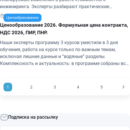
инжиниринга. Эксперты разбирают практические
примеры, наиболее проблемные и актуальные вопросы,
11-13 марта 2026 г.
Ценообразование
опираясь на собственный опыт и поступающие запросы
Ценообразование 2026. Формульная цена контракта,
участников. По окончании обучения выдается
НДС 2026, ПИР, ПНР.
удостоверение о повышении квалификации с занесением
информации в ФИС «ФРДО» (Федеральный реестр
Наши эксперты программу 3 курсов уместили в 3 дня
сведений о документах об образовании).
обучения, работа на курсе только по важным темам,
исключая лишние данные и “водяные” разделы.
Комплексность и актуальность: в программе собраны все
необходимые разделы касающиеся ценообразования и
сметного нормирования, капитального ремонта ПИР, ПНР
и экспертизы. Это важно для работы в условиях
1
2
3
4
5
постоянных изменений нормативной базы и требований
заказчиков.
Подписка на рассылку