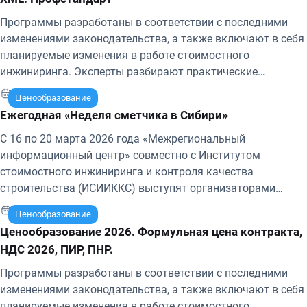
Программы разработаны в соответствии с последними
изменениями законодательства, а также включают в себя
планируемые изменения в работе стоимостного
инжиниринга. Эксперты разбирают практические
примеры, наиболее проблемные и актуальные вопросы,
16-20 марта 2026 г.
Ценообразование
опираясь на собственный опыт и поступающие запросы
Ежегодная «Неделя сметчика в Сибири»
участников. По окончании обучения выдается
удостоверение о повышении квалификации с занесением
С 16 по 20 марта 2026 года «Межрегиональный
информации в ФИС «ФРДО» (Федеральный реестр
информационный центр» совместно с Институтом
сведений о документах об образовании).
стоимостного инжиниринга и контроля качества
строительства (ИСИИККС) выступят организаторами
ежегодной «Недели сметчика в Сибири».
12-13 марта 2026 г.
Ценообразование
Ценообразование 2026. Формульная цена контракта,
НДС 2026, ПИР, ПНР.
Программы разработаны в соответствии с последними
изменениями законодательства, а также включают в себя
планируемые изменения в работе стоимостного