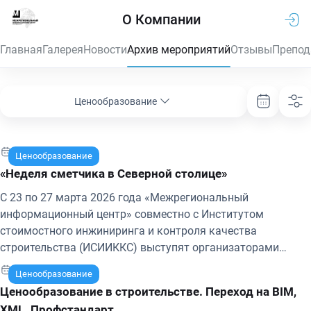
О Компании
Главная
Галерея
Новости
Архив мероприятий
Отзывы
Препод
Ценообразование
23-27 марта 2026 г.
Ценообразование
«Неделя сметчика в Северной столице»
С 23 по 27 марта 2026 года «Межрегиональный
информационный центр» совместно с Институтом
стоимостного инжиниринга и контроля качества
строительства (ИСИИККС) выступят организаторами
ежегодной «Недели сметчика в Северной столице».
17-18 марта 2026 г.
Ценообразование
Ценообразование в строительстве. Переход на BIM,
XML. Профстандарт