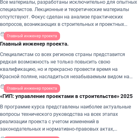
Все материалы, разработаны исключительно для опытных
специалистов. Лекционные и теоретические материалы
отсутствуют. Фокус сделан на анализе практических
вопросов, возникающих в строительных и проектных
отделах. Участники будут повышать квалификацию
3-5 декабря 2025 г.
Главный инженер проекта
только у ведущих практиков страны, получать
Главный инженер проекта.
информацию только от первоисточников и только на
самых комфортных площадках вашего региона.
Специалистам со всех регионов страны представится
редкая возможность не только повысить свою
квалификацию, но и прекрасно провести время на
Красной поляне, насладиться незабываемым видом на
горные вершины и побывать в горнолыжном центре
9-10 октября 2025 г.
Главный инженер проекта
мирового уровня.
«ГИП: управление проектами в строительстве» 2025
В программе курса представлены наиболее актуальные
вопросы технического руководства на всех этапах
реализации проекта с учетом изменений в
законодательных и нормативно-правовых актах,
регламентирующих деятельность организаций в области