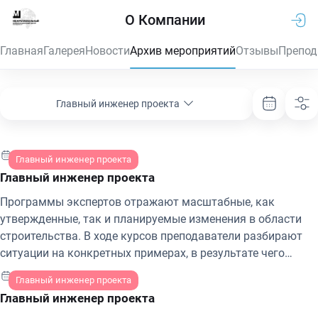
О Компании
Главная
Галерея
Новости
Архив мероприятий
Отзывы
Препод
Главный инженер проекта
18-19 декабря 2025 г.
Главный инженер проекта
Главный инженер проекта
Программы экспертов отражают масштабные, как
утвержденные, так и планируемые изменения в области
строительства. В ходе курсов преподаватели разбирают
ситуации на конкретных примерах, в результате чего
специалисты смогут не только систематизировать уже
15-16 декабря 2025 г.
Главный инженер проекта
имеющиеся знания, но и почерпнуть много новой и
Главный инженер проекта
полезной информации.