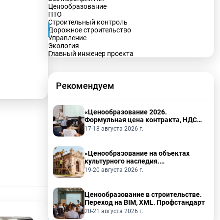
Ценообразование
ПТО
Строительный контроль
Дорожное строительство
Управление
Экология
Главный инженер проекта
Рекомендуем
«Ценообразование 2026.
Формульная цена контракта, НДС
2026, ПИР, ПНР.»
17-18 августа 2026 г.
«Ценообразование на объектах
культурного наследия.
Реставрационные работы»
19-20 августа 2026 г.
Ценообразование в строительстве.
Переход на BIM, XML. Профстандарт
20-21 августа 2026 г.