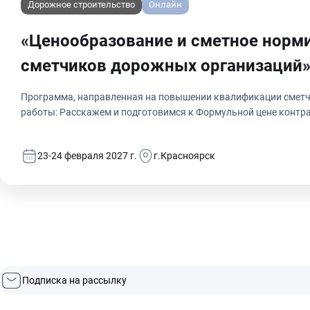
Дорожное строительство
Онлайн
«Ценообразование и сметное норми
сметчиков дорожных организаций
Программа, направленная на повышении квалификации сметчи
работы: Расскажем и подготовимся к Формульной цене контра
точное планирование бюджета: что поможет предотвратить пер
составлении реалистичных финансовых планов. Контроль за 
23-24 февраля 2027 г.
г.Красноярск
финансовую составляющую проекта. Оптимизация ресурсов: р
способствуют снижению затрат без потери качества. Обеспеч
сметная документация способствует предотвращению споров 
устранение ошибок: расскажем обо всех актуальных изменения
будущем.
Подписка на рассылку