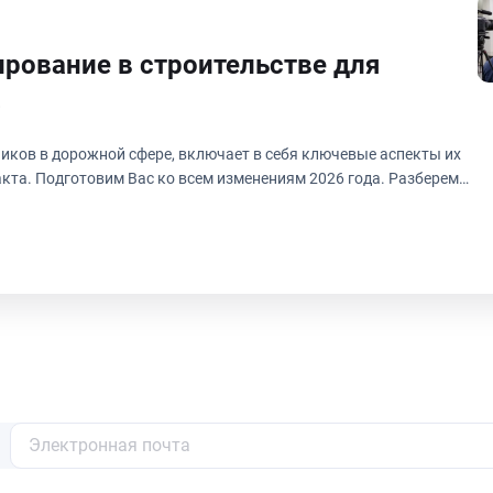
рование в строительстве для
»
ков в дорожной сфере, включает в себя ключевые аспекты их
кта. Подготовим Вас ко всем изменениям 2026 года. Разберем
ерасход средств, обеспечит контроль затрат и поможет в
выполнением работ: научимся своевременно корректировать
ассмотрим, как оптимизировать рабочие процессы, что
ение прозрачности: правильно подготовленная и проверенная
и ускоряет прохождение экспертиз. Своевременное выявление и
х в строительной отрасли, что позволит не совершать ошибок в