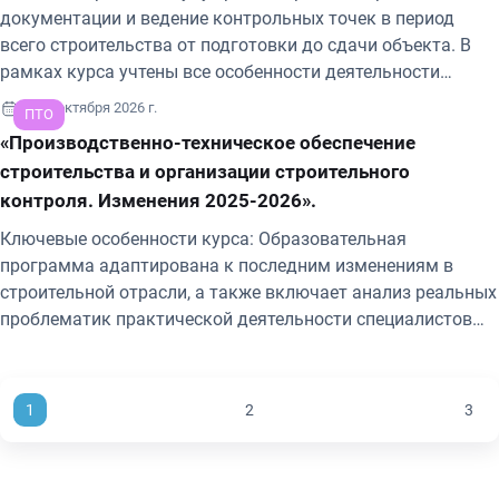
документации и ведение контрольных точек в период
всего строительства от подготовки до сдачи объекта. В
рамках курса учтены все особенности деятельности
инженера производственно-технического отдела, а также
28-30 октября 2026 г.
ПТО
рассмотрены проблемные области и типичные ошибки
«Производственно-техническое обеспечение
составления исполнительной документации, ведения
строительства и организации строительного
проектной документации.
контроля. Изменения 2025-2026».
Ключевые особенности курса: Образовательная
программа адаптирована к последним изменениям в
строительной отрасли, а также включает анализ реальных
проблематик практической деятельности специалистов
производственно-технического обеспечения; Экспертные
рекомендации по вопросам специалистов в области
строительства в рамках курса.
1
2
3