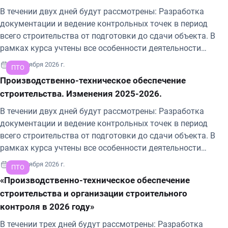
В течении двух дней будут рассмотрены: Разработка
документации и ведение контрольных точек в период
всего строительства от подготовки до сдачи объекта. В
рамках курса учтены все особенности деятельности
инженера производственно-технического отдела, а также
1-2 октября 2026 г.
ПТО
рассмотрены проблемные области и типичные ошибки
Производственно-техническое обеспечение
составления исполнительной документации, ведения
строительства. Изменения 2025-2026.
проектной документации.
В течении двух дней будут рассмотрены: Разработка
документации и ведение контрольных точек в период
всего строительства от подготовки до сдачи объекта. В
рамках курса учтены все особенности деятельности
инженера производственно-технического отдела, а также
7-9 октября 2026 г.
ПТО
рассмотрены проблемные области и типичные ошибки
«Производственно-техническое обеспечение
составления исполнительной документации, ведения
строительства и организации строительного
проектной документации.
контроля в 2026 году»
В течении трех дней будут рассмотрены: Разработка