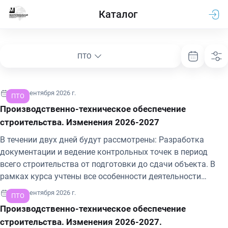
Каталог
ПТО
16-18 сентября 2026 г.
ПТО
Производственно-техническое обеспечение
строительства. Изменения 2026-2027
В течении двух дней будут рассмотрены: Разработка
документации и ведение контрольных точек в период
всего строительства от подготовки до сдачи объекта. В
рамках курса учтены все особенности деятельности
инженера производственно-технического отдела, а также
23-25 сентября 2026 г.
ПТО
рассмотрены проблемные области и типичные ошибки
Производственно-техническое обеспечение
составления исполнительной документации, ведения
строительства. Изменения 2026-2027.
проектной документации.