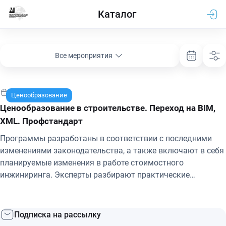
Каталог
Все мероприятия
3-4 марта 2027 г.
Ценообразование
Ценообразование в строительстве. Переход на BIM,
XML. Профстандарт
Программы разработаны в соответствии с последними
изменениями законодательства, а также включают в себя
планируемые изменения в работе стоимостного
инжиниринга. Эксперты разбирают практические
примеры, наиболее проблемные и актуальные вопросы,
опираясь на собственный опыт и поступающие запросы
участников. По окончании обучения выдается
Подписка на рассылку
удостоверение о повышении квалификации с занесением