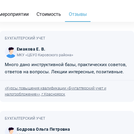
мероприятии
Стоимость
Отзывы
БУХГАЛТЕРСКИЙ УЧЕТ
Емакова Е. В.
МКУ «ЦБУО Кировского района»
Много дано инструктивной базы, практических советов,
ответов на вопросы. Лекции интересные, позитивные.
«Курсы повышения квалификации «Бухгалтерский учет и
налогообложение»», г.Красноярск
БУХГАЛТЕРСКИЙ УЧЕТ
Бодрова Ольга Петровна