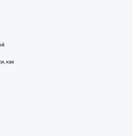
ой
и, как