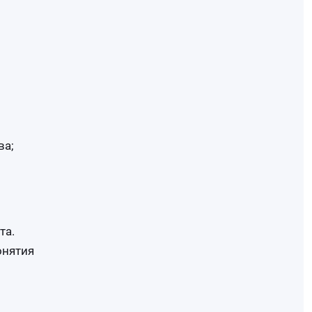
ва;
та.
онятия