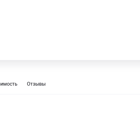
временному и надежному выполнению сметных расчетов и экспертиз.
оимость
Отзывы