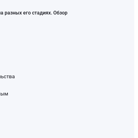
а разных его стадиях. Обзор
льства
ным