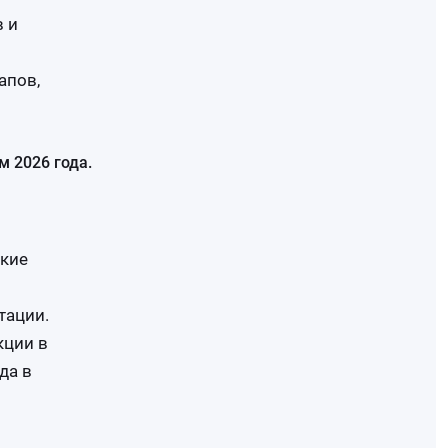
 и
апов,
м 2026 года.
акие
тации.
кции в
да в