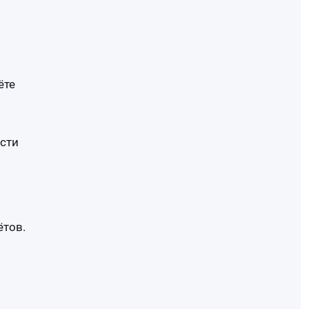
ёте
сти
ётов.