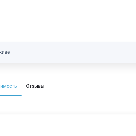
хиве
оимость
Отзывы