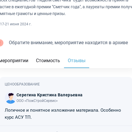
всех специалистов "Недели сметчика" будет возможность принять
астие в ежегодной премии "Сметчик года", а лауреаты премии полу
мятные грамоты и ценные призы.
17-21 июня 2024 г.
Обратите внимание, мероприятие находится в архиве
мероприятии
Стоимость
Отзывы
ЦЕНООБРАЗОВАНИЕ
Серегина Кристина Валерьевна
ООО «ПожСтройСервис»
Логичное и понятное изложение материала. Особенно
курс АСУ ТП.