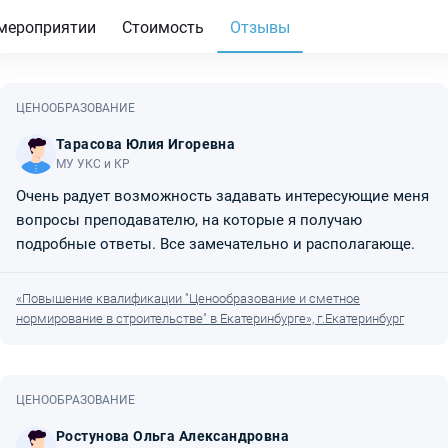
мероприятии
Стоимость
Отзывы
ЦЕНООБРАЗОВАНИЕ
Тарасова Юлия Игоревна
МУ УКС и КР
Очень радует возможность задавать интересующие меня
вопросы преподавателю, на которые я получаю
подробные ответы. Все замечательно и располагающе.
«Повышение квалификации "Ценообразование и сметное
нормирование в строительстве" в Екатеринбурге», г.Екатеринбург
ЦЕНООБРАЗОВАНИЕ
Ростунова Ольга Александровна