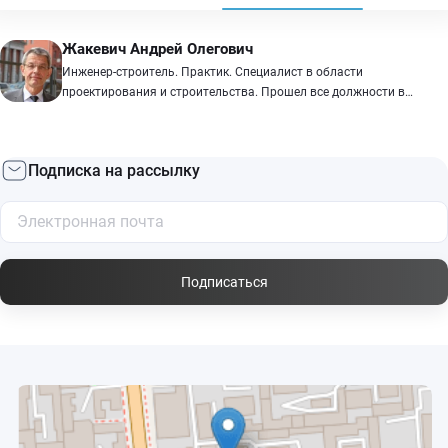
Жакевич Андрей Олегович
Инженер-строитель. Практик. Специалист в области
проектирования и строительства. Прошел все должности в
военном и гражданском строительстве, от помощника каменщика
до руководителя организации. Общий стаж в строительстве 48
лет, в том числе, 20 лет – руководителем и первым заместителем
Подписка на рассылку
руководителя организаций государственного, технического
заказчика, генподрядчика, субподрядчика. Заслуженный
строитель Российской Федерации. Почетный строитель России.
Подписаться