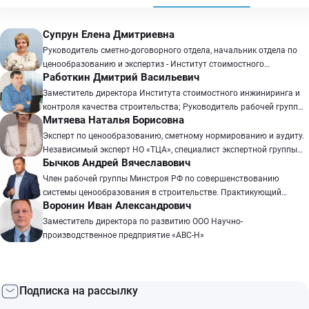
Супрун Елена Дмитриевна
Руководитель сметно-договорного отдела, начальник отдела по
ценообразованию и экспертиз - Институт стоимостного
Работкин Дмитрий Васильевич
инжиниринга и контроля качества строительства. (г.Красноярск)
Заместитель директора Института стоимостного инжиниринга и
контроля качества строительства; Руководитель рабочей группы
Митяева Наталья Борисовна
по разработке оценочных характеристик, предъявляемых к
инженерам-сметчикам ИСИИККС; Эксперт в области технического
Эксперт по ценообразованию, сметному нормированию и аудиту.
надзора и экспертизы проектов в строительстве; Эксперт
Независимый эксперт НО «ТЦА», специалист экспертной группы
Бычков Андрей Вячеславович
арбитражного суда в области строительства; Эксперт
Комиссии по ценообразованию и ТЦА при Общественном Совете
независимой строительно-технической экспертизы объектов
Минстроя РФ. Преподаватель дисциплины «Ценообразование и
Член рабочей группы Минстроя РФ по совершенствованию
нефтяной промышленности; Практикующий специалист-эксперт с
сметное дело в строительстве» в Государственном Университете
системы ценообразования в строительстве. Практикующий
опытом работы более 15 лет.
Воронин Иван Александрович
Управления (г. Москва).
инженер-сметчик, руководитель сметно–договорного отдела
более 17 лет.
Заместитель директора по развитию ООО Научно-
производственное предприятие «АВС-Н»
Подписка на рассылку