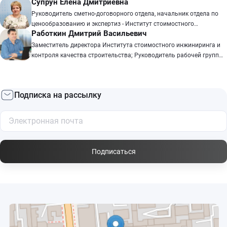
Супрун Елена Дмитриевна
Руководитель сметно-договорного отдела, начальник отдела по
ценообразованию и экспертиз - Институт стоимостного
Работкин Дмитрий Васильевич
инжиниринга и контроля качества строительства. (г.Красноярск)
Заместитель директора Института стоимостного инжиниринга и
контроля качества строительства; Руководитель рабочей группы
по разработке оценочных характеристик, предъявляемых к
инженерам-сметчикам ИСИИККС; Эксперт в области технического
надзора и экспертизы проектов в строительстве; Эксперт
Подписка на рассылку
арбитражного суда в области строительства; Эксперт
независимой строительно-технической экспертизы объектов
нефтяной промышленности; Практикующий специалист-эксперт с
опытом работы более 15 лет.
Подписаться